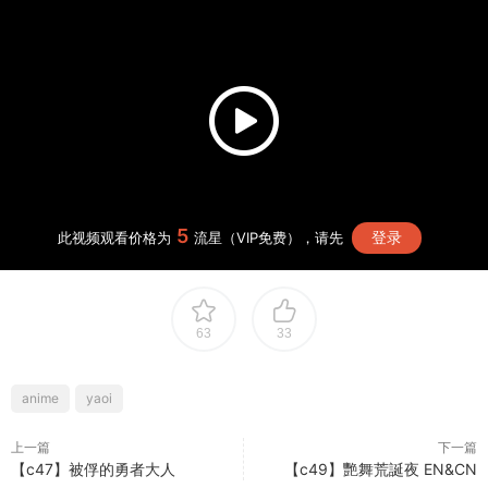
5
登录
此视频观看价格为
流星（VIP免费），请先
63
33
anime
yaoi
上一篇
下一篇
【c47】被俘的勇者大人
【c49】艷舞荒誕夜 EN&CN