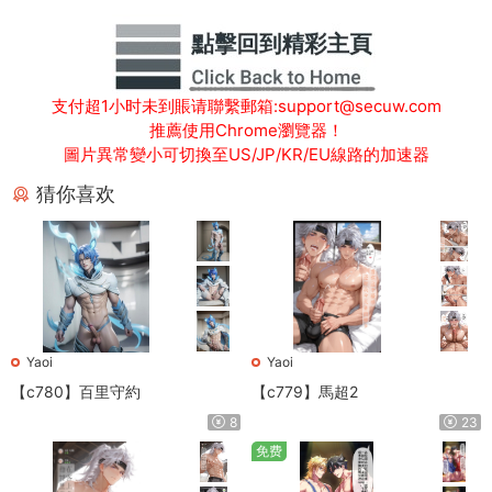
支付超1小时未到賬请聯繫郵箱:support@secuw.com
推薦使用Chrome瀏覽器！
圖片異常變小可切換至US/JP/KR/EU線路的加速器
猜你喜欢
Yaoi
Yaoi
【c780】百里守約
【c779】馬超2
8
23
免费