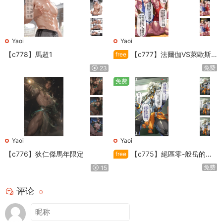
Yaoi
Yaoi
【c778】馬超1
【c777】法爾伽VS萊歐斯
free
利
免费
23
免费
Yaoi
Yaoi
【c776】狄仁傑馬年限定
【c775】絕區零-般岳的訓
free
練教學
免费
15
评论
0