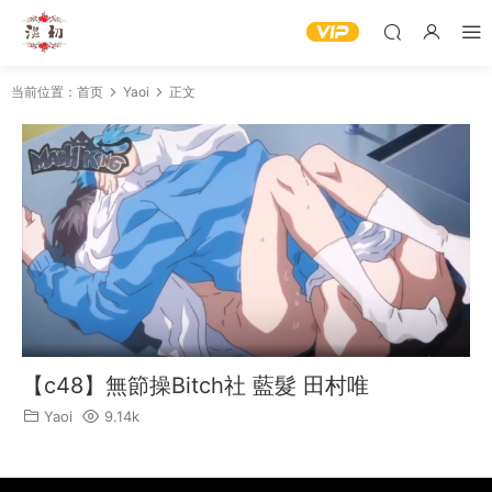
当前位置：
首页
Yaoi
正文
【c48】無節操Bitch社 藍髮 田村唯
Yaoi
9.14k