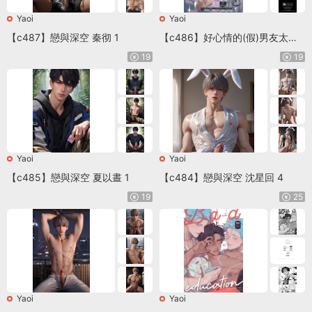
Yaoi
Yaoi
【c487】戀與深空 秦彻 1
【c486】好心情的(假)男友太過
鬼畜我招架不住-商業番外篇
19
19
Yaoi
Yaoi
【c485】戀與深空 夏以晝 1
【c484】戀與深空 沈星回 4
19
25
Yaoi
Yaoi