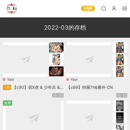
2022-03的存档
Yaoi
Yaoi
【c90】宿X虎 & 少年兵 & P
【c89】特羅7h&番外 CN
3篇
irates_海盜 觸手慎入！ CN
30
25
免费