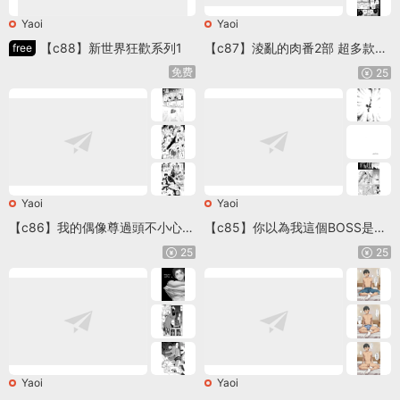
Yaoi
Yaoi
【c88】新世界狂歡系列1
【c87】淩亂的肉番2部 超多款帥
free
哥！ EN
免费
25
Yaoi
Yaoi
【c86】我的偶像尊過頭不小心中
【c85】你以為我這個BOSS是誰
出了
啊
25
25
Yaoi
Yaoi