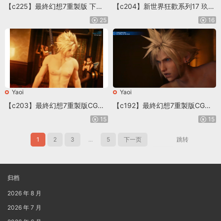
【c225】最終幻想7重製版 下水
【c204】新世界狂歡系列17 玖夜
道作戰
穿梭盤月之熙
25
16
Yaoi
Yaoi
【c203】最終幻想7重製版CG電
【c192】最終幻想7重製版CG電
影系列 克勞德
影系列 克勞德
15
15
1
2
3
...
5
下一页
跳转
归档
2026 年 8 月
2026 年 7 月