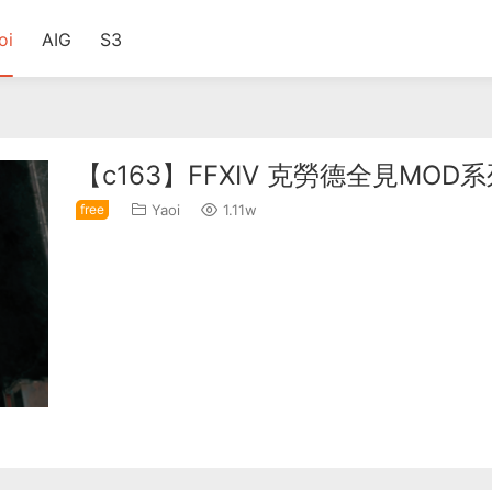
oi
AIG
S3
【c163】FFXIV 克勞德全見MOD
free
Yaoi
1.11w