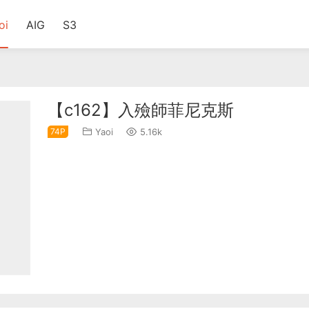
oi
AIG
S3
【c162】入殮師菲尼克斯
74P
Yaoi
5.16k