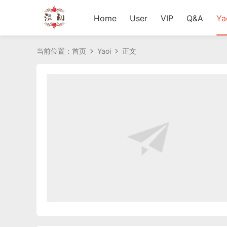
Home
User
VIP
Q&A
Ya
当前位置：
首页
Yaoi
正文