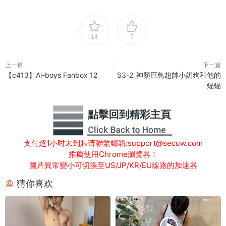
14
7
上一篇
下一篇
【c413】Ai-boys Fanbox 12
S3-2_神顏巨鳥超帥小奶狗和他的
貓貓
支付超1小时未到賬请聯繫郵箱:support@secuw.com
推薦使用Chrome瀏覽器！
圖片異常變小可切換至US/JP/KR/EU線路的加速器
猜你喜欢