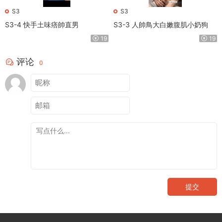
S3
S3
S3-4 快手土味痞帥直男
S3-3 人帥鳥大白嫩腹肌小奶狗
19
19
评论
0
提交