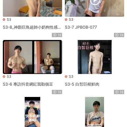
S3
S3
S3-8_神顏巨鳥超帥小奶狗性感熱
S3-7 JPBOB-077
舞11分鐘
19
19
S3
S3
S3-6 專訪抖音網紅我勒個豆
S3-5 白皙巨根鮮肉
19
19