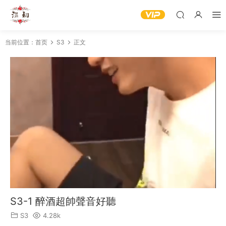
当前位置：
首页
S3
正文
S3-1 醉酒超帥聲音好聽
S3
4.28k