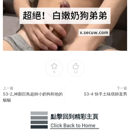
6
12
上一篇
下一篇
S3-2_神顏巨鳥超帥小奶狗和他的
S3-4 快手土味痞帥直男
貓貓