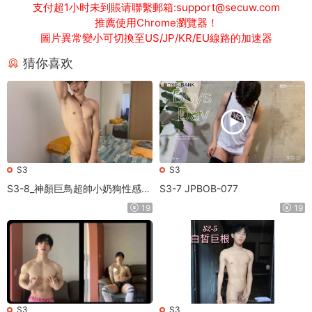
支付超1小时未到賬请聯繫郵箱:support@secuw.com
推薦使用Chrome瀏覽器！
圖片異常變小可切換至US/JP/KR/EU線路的加速器
猜你喜欢
S3
S3
S3-8_神顏巨鳥超帥小奶狗性感熱
S3-7 JPBOB-077
舞11分鐘
19
19
S3
S3