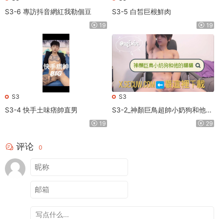
S3-6 專訪抖音網紅我勒個豆
S3-5 白皙巨根鮮肉
19
19
S3
S3
S3-4 快手土味痞帥直男
S3-2_神顏巨鳥超帥小奶狗和他的
貓貓
19
29
评论
0