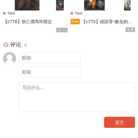
Yaoi
Yaoi
【c776】狄仁傑馬年限定
【c775】絕區零-般岳的訓
free
練教學
免费
15
评论
0
提交