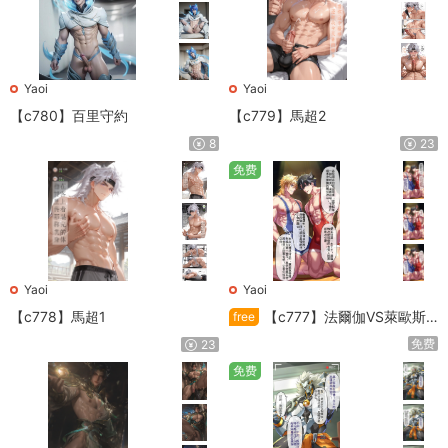
Yaoi
Yaoi
【c780】百里守約
【c779】馬超2
8
23
免费
Yaoi
Yaoi
【c778】馬超1
【c777】法爾伽VS萊歐斯
free
利
免费
23
免费