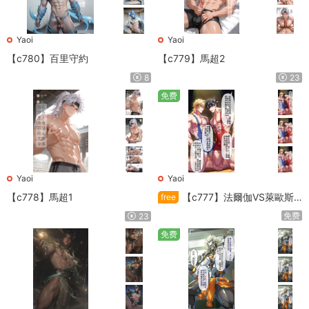
Yaoi
Yaoi
【c780】百里守約
【c779】馬超2
8
23
免费
Yaoi
Yaoi
【c778】馬超1
【c777】法爾伽VS萊歐斯
free
利
免费
23
免费