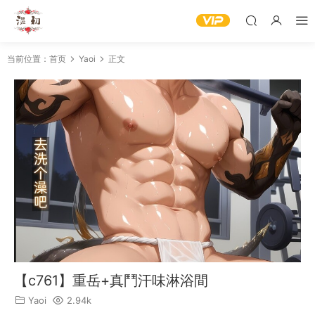
当前位置：
首页
Yaoi
正文
【c761】重岳+真鬥汗味淋浴間
Yaoi
2.94k