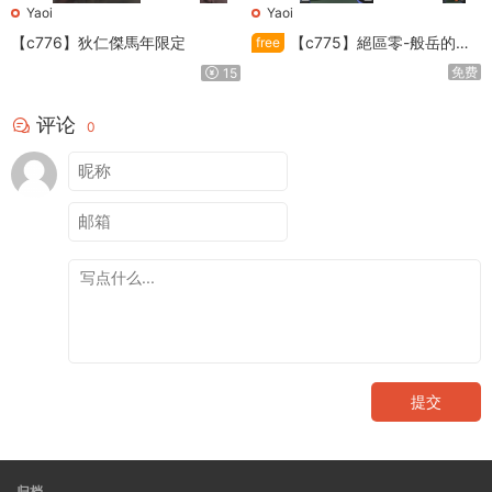
Yaoi
Yaoi
【c776】狄仁傑馬年限定
【c775】絕區零-般岳的訓
free
練教學
免费
15
评论
0
提交
归档