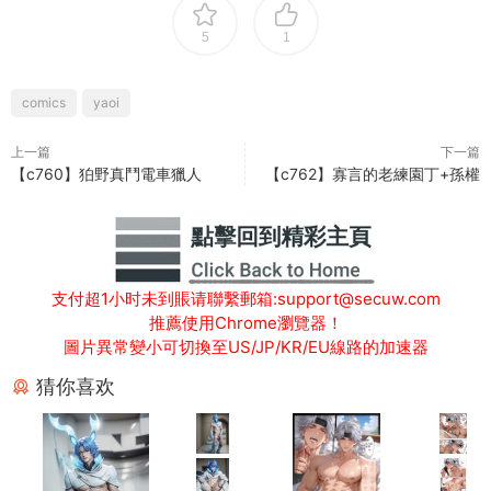
5
1
comics
yaoi
上一篇
下一篇
【c760】狛野真鬥電車獵人
【c762】寡言的老練園丁+孫權
支付超1小时未到賬请聯繫郵箱:support@secuw.com
推薦使用Chrome瀏覽器！
圖片異常變小可切換至US/JP/KR/EU線路的加速器
猜你喜欢