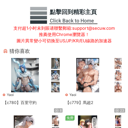
支付超1小时未到賬请聯繫郵箱:support@secuw.com
推薦使用Chrome瀏覽器！
圖片異常變小可切換至US/JP/KR/EU線路的加速器
猜你喜欢
Yaoi
Yaoi
【c780】百里守約
【c779】馬超2
8
23
免费