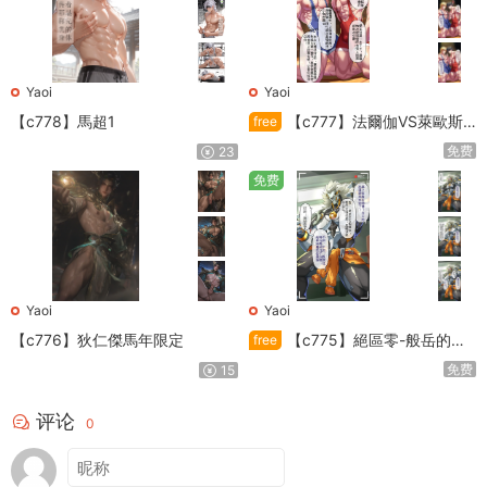
Yaoi
Yaoi
【c778】馬超1
【c777】法爾伽VS萊歐斯
free
利
免费
23
免费
Yaoi
Yaoi
【c776】狄仁傑馬年限定
【c775】絕區零-般岳的訓
free
練教學
免费
15
评论
0