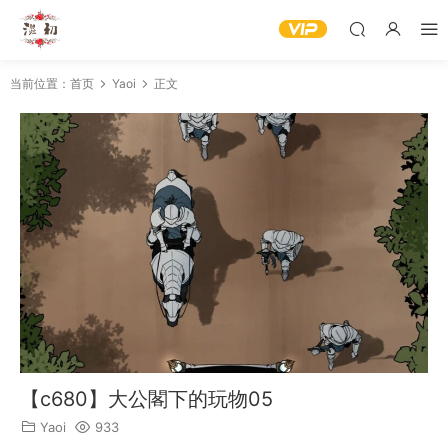
当前位置：
首页
Yaoi
正文
【c680】大公閣下的玩物05
Yaoi
933