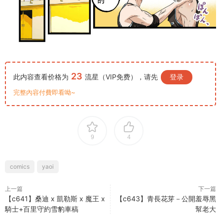
23
此内容查看价格为
流星（VIP免费），请先
登录
完整內容付費即看呦~
9
4
comics
yaoi
上一篇
下一篇
【c641】桑迪 x 凱勒斯 x 魔王 x
【c643】青長花芽－公開羞辱黑
騎士+百里守約雪豹車稿
幫老大