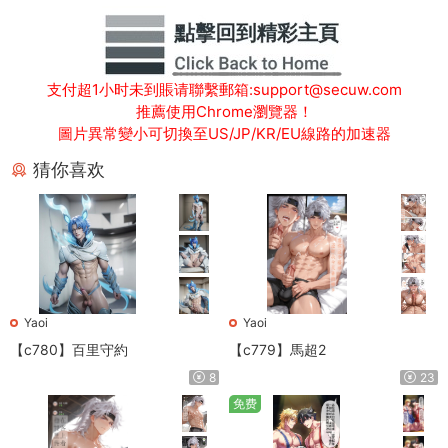
支付超1小时未到賬请聯繫郵箱:support@secuw.com
推薦使用Chrome瀏覽器！
圖片異常變小可切換至US/JP/KR/EU線路的加速器
猜你喜欢
Yaoi
Yaoi
【c780】百里守約
【c779】馬超2
8
23
免费