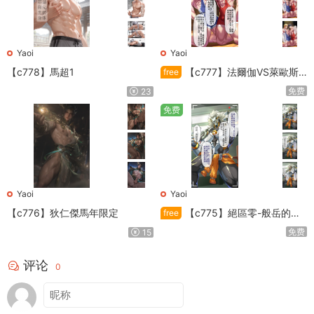
Yaoi
Yaoi
【c778】馬超1
【c777】法爾伽VS萊歐斯
free
利
免费
23
免费
Yaoi
Yaoi
【c776】狄仁傑馬年限定
【c775】絕區零-般岳的訓
free
練教學
免费
15
评论
0