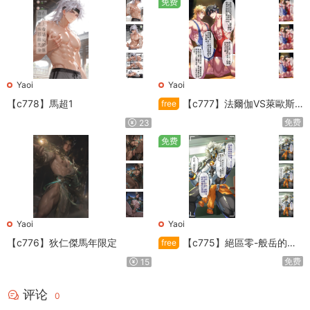
免费
Yaoi
Yaoi
【c778】馬超1
【c777】法爾伽VS萊歐斯
free
利
免费
23
免费
Yaoi
Yaoi
【c776】狄仁傑馬年限定
【c775】絕區零-般岳的訓
free
練教學
免费
15
评论
0