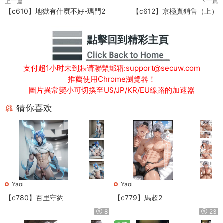
上一篇
下一篇
【c610】地獄有什麼不好-瑪門2
【c612】京極真銷售（上）
支付超1小时未到賬请聯繫郵箱:support@secuw.com
推薦使用Chrome瀏覽器！
圖片異常變小可切換至US/JP/KR/EU線路的加速器
猜你喜欢
Yaoi
Yaoi
【c780】百里守約
【c779】馬超2
8
23