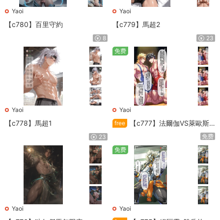
Yaoi
Yaoi
【c780】百里守約
【c779】馬超2
8
23
免费
Yaoi
Yaoi
【c778】馬超1
【c777】法爾伽VS萊歐斯
free
利
免费
23
免费
Yaoi
Yaoi