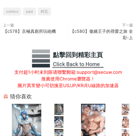
comics
yaoi
柯北
上一篇
下一篇
【c578】京極真廁所玩砲機
【c580】傲嬌王子的尋愛之旅 全
彩-上
支付超1小时未到賬请聯繫郵箱:support@secuw.com
推薦使用Chrome瀏覽器！
圖片異常變小可切換至US/JP/KR/EU線路的加速器
猜你喜欢