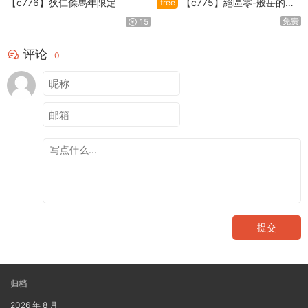
【c776】狄仁傑馬年限定
【c775】絕區零-般岳的訓
free
練教學
免费
15
评论
0
提交
归档
2026 年 8 月