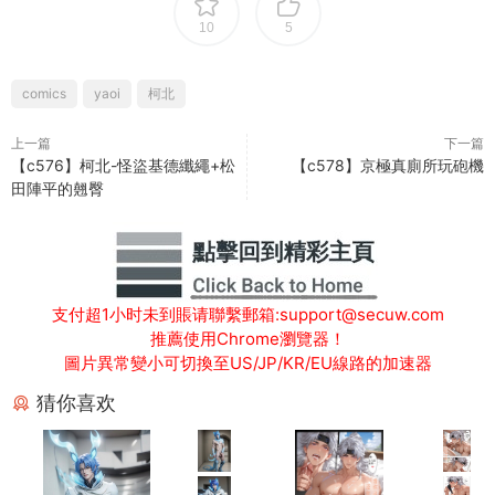
10
5
comics
yaoi
柯北
上一篇
下一篇
【c576】柯北-怪盜基德纖繩+松
【c578】京極真廁所玩砲機
田陣平的翹臀
支付超1小时未到賬请聯繫郵箱:support@secuw.com
推薦使用Chrome瀏覽器！
圖片異常變小可切換至US/JP/KR/EU線路的加速器
猜你喜欢