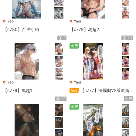
Yaoi
Yaoi
【c780】百里守約
【c779】馬超2
8
23
免费
Yaoi
Yaoi
【c778】馬超1
【c777】法爾伽VS萊歐斯
free
利
免费
23
免费