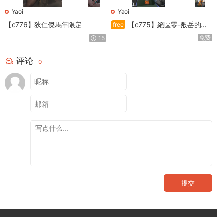
Yaoi
Yaoi
【c776】狄仁傑馬年限定
【c775】絕區零-般岳的訓
free
練教學
免费
15
评论
0
提交