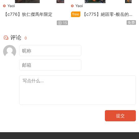
Yaoi
Yaoi
【c776】狄仁傑馬年限定
【c775】絕區零-般岳的訓
free
練教學
免费
15
评论
0
提交