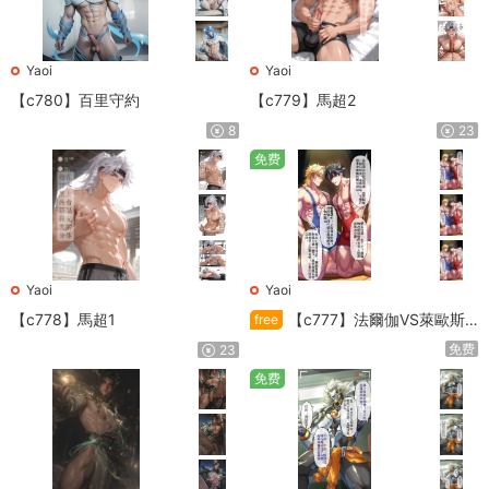
Yaoi
Yaoi
【c780】百里守約
【c779】馬超2
8
23
免费
Yaoi
Yaoi
【c778】馬超1
【c777】法爾伽VS萊歐斯
free
利
免费
23
免费