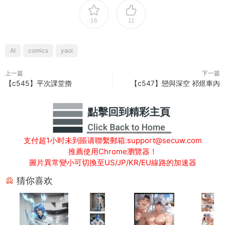
16
11
AI
comics
yaoi
上一篇
下一篇
【c545】平次課堂擼
【c547】戀與深空 祁煜車內
支付超1小时未到賬请聯繫郵箱:support@secuw.com
推薦使用Chrome瀏覽器！
圖片異常變小可切換至US/JP/KR/EU線路的加速器
猜你喜欢