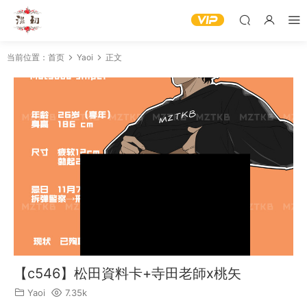
当前位置：
首页
Yaoi
正文
【c546】松田資料卡+寺田老師x桃矢
Yaoi
7.35k