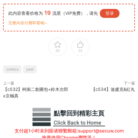
19
此内容查看价格为
流星（VIP免费），请先
登录
完整內容付費即看呦~
30
24
comics
yaoi
上一篇
下一篇
【c532】柯南二創圖包+鈴木次郎
【c534】迪盧克&紅丸
x京極真
支付超1小时未到賬请聯繫郵箱:support@secuw.com
推薦使用Chrome瀏覽器！