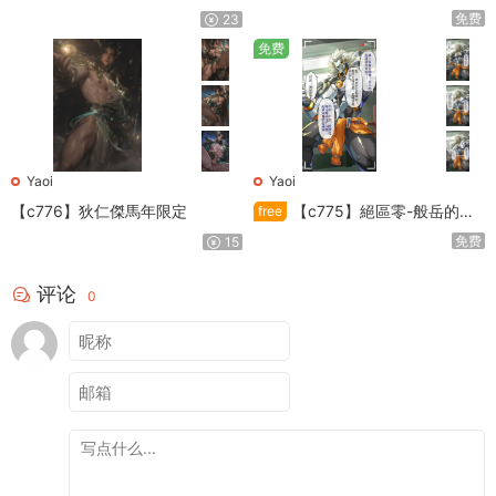
利
免费
23
免费
Yaoi
Yaoi
【c776】狄仁傑馬年限定
【c775】絕區零-般岳的訓
free
練教學
免费
15
评论
0