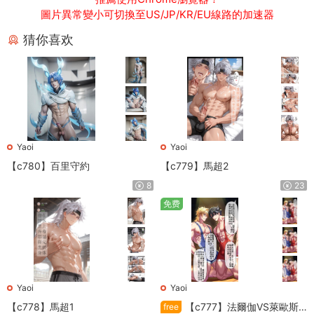
圖片異常變小可切換至US/JP/KR/EU線路的加速器
猜你喜欢
Yaoi
Yaoi
【c780】百里守約
【c779】馬超2
8
23
免费
Yaoi
Yaoi
【c778】馬超1
【c777】法爾伽VS萊歐斯
free