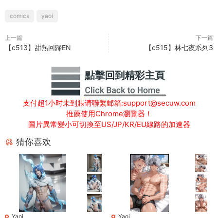
comics
yaoi
上一篇
下一篇
【c513】甜熱回歸EN
【c515】林七夜系列3
支付超1小时未到賬请聯繫郵箱:support@secuw.com
推薦使用Chrome瀏覽器！
圖片異常變小可切換至US/JP/KR/EU線路的加速器
猜你喜欢
Yaoi
Yaoi