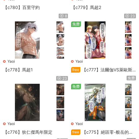
【c780】百里守約
【c779】馬超2
8
23
免费
Yaoi
Yaoi
【c778】馬超1
【c777】法爾伽VS萊歐斯
free
利
免费
23
免费
Yaoi
Yaoi
【c776】狄仁傑馬年限定
【c775】絕區零-般岳的訓
free
練教學