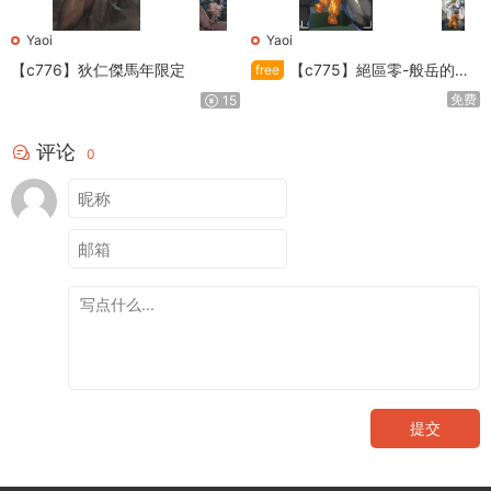
Yaoi
Yaoi
【c776】狄仁傑馬年限定
【c775】絕區零-般岳的訓
free
練教學
免费
15
评论
0
提交