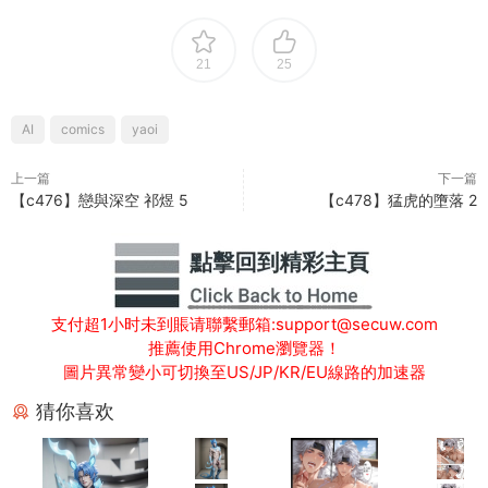
21
25
AI
comics
yaoi
上一篇
下一篇
【c476】戀與深空 祁煜 5
【c478】猛虎的墮落 2
支付超1小时未到賬请聯繫郵箱:support@secuw.com
推薦使用Chrome瀏覽器！
圖片異常變小可切換至US/JP/KR/EU線路的加速器
猜你喜欢