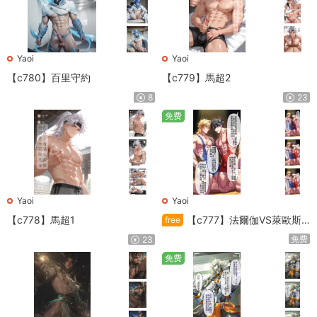
Yaoi
Yaoi
【c780】百里守約
【c779】馬超2
8
23
免费
Yaoi
Yaoi
【c778】馬超1
【c777】法爾伽VS萊歐斯
free
利
免费
23
免费