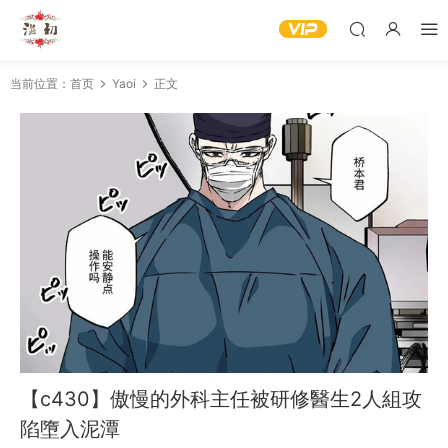
当前位置：
首页
Yaoi
正文
【c430】傲慢的外科主任被研修醫生2人組攻
陷墮入泥潭