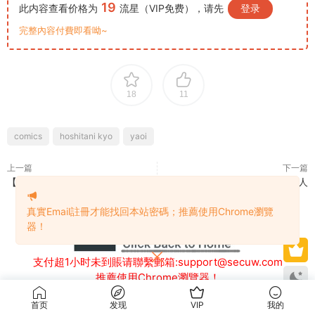
19
此内容查看价格为
流星（VIP免费），请先
登录
完整內容付費即看呦~
18
11
comics
hoshitani kyo
yaoi
上一篇
下一篇
【c429】萊歐斯利 5
【c431】週宰京同人
真實Email註冊才能找回本站密碼；推薦使用Chrome瀏覽
器！
支付超1小时未到賬请聯繫郵箱:support@secuw.com
推薦使用Chrome瀏覽器！
圖片異常變小可切換至US/JP/KR/EU線路的加速器
首页
发现
VIP
我的