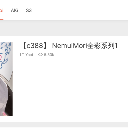
oi
AIG
S3
【c388】 NemuiMori全彩系列1
Yaoi
5.83k