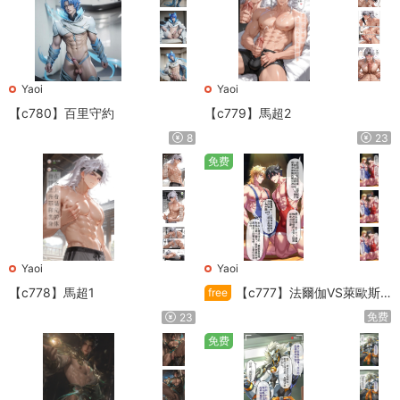
Yaoi
Yaoi
【c780】百里守約
【c779】馬超2
8
23
免费
Yaoi
Yaoi
【c778】馬超1
【c777】法爾伽VS萊歐斯
free
利
免费
23
免费