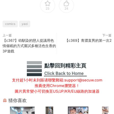
23
24
comics
yaoi
上一篇
下一篇
【c367】幼馴染的戀人提議用色
【c369】青澀直男的第一次2
情催眠的方式嘗試多種活色生香的
3P遊戲
支付超1小时未到賬请聯繫郵箱:support@secuw.com
推薦使用Chrome瀏覽器！
圖片異常變小可切換至US/JP/KR/EU線路的加速器
猜你喜欢