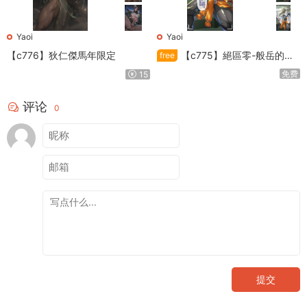
Yaoi
Yaoi
【c776】狄仁傑馬年限定
【c775】絕區零-般岳的訓
free
練教學
免费
15
评论
0
提交