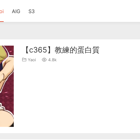
oi
AIG
S3
【c365】教練的蛋白質
Yaoi
4.8k