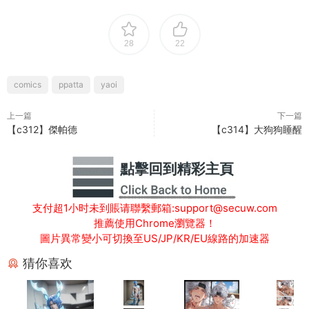
28
22
comics
ppatta
yaoi
上一篇
下一篇
【c312】傑帕德
【c314】大狗狗睡醒
支付超1小时未到賬请聯繫郵箱:support@secuw.com
推薦使用Chrome瀏覽器！
圖片異常變小可切換至US/JP/KR/EU線路的加速器
猜你喜欢