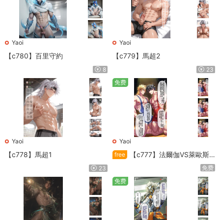
Yaoi
Yaoi
【c780】百里守約
【c779】馬超2
8
23
免费
Yaoi
Yaoi
【c778】馬超1
【c777】法爾伽VS萊歐斯
free
利
免费
23
免费