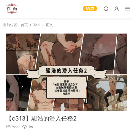
当前位置：
首页
Yaoi
正文
【c313】駿浩的潛入任務2
Yaoi
1w