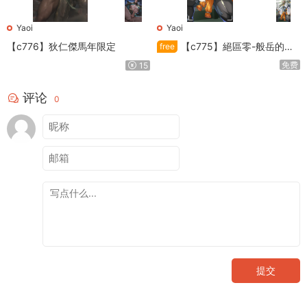
Yaoi
Yaoi
【c776】狄仁傑馬年限定
【c775】絕區零-般岳的訓
free
練教學
免费
15
评论
0
提交