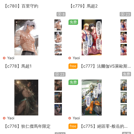
【c780】百里守約
【c779】馬超2
8
23
免费
Yaoi
Yaoi
【c778】馬超1
【c777】法爾伽VS萊歐斯
free
利
免费
23
免费
Yaoi
Yaoi
【c776】狄仁傑馬年限定
【c775】絕區零-般岳的訓
free
練教學