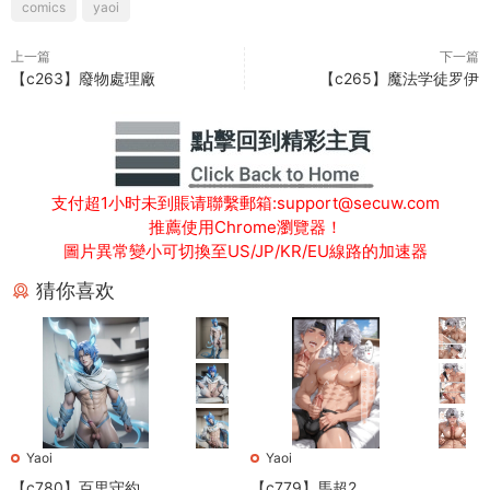
comics
yaoi
上一篇
下一篇
【c263】廢物處理廠
【c265】魔法学徒罗伊
支付超1小时未到賬请聯繫郵箱:support@secuw.com
推薦使用Chrome瀏覽器！
圖片異常變小可切換至US/JP/KR/EU線路的加速器
猜你喜欢
Yaoi
Yaoi
【c780】百里守約
【c779】馬超2