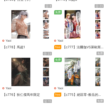
8
23
免费
Yaoi
Yaoi
【c778】馬超1
【c777】法爾伽VS萊歐斯
free
利
免费
23
免费
Yaoi
Yaoi
【c776】狄仁傑馬年限定
【c775】絕區零-般岳的訓
free
練教學
免费
15