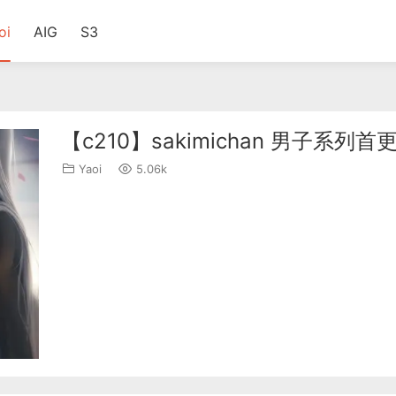
oi
AIG
S3
【c210】sakimichan 男子系列首
Yaoi
5.06k