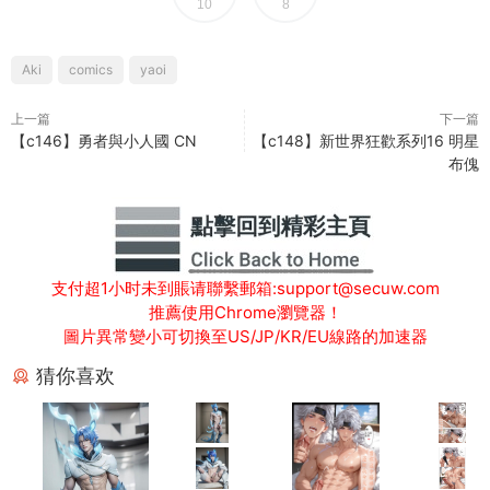
10
8
Aki
comics
yaoi
上一篇
下一篇
【c146】勇者與小人國 CN
【c148】新世界狂歡系列16 明星
布傀
支付超1小时未到賬请聯繫郵箱:support@secuw.com
推薦使用Chrome瀏覽器！
圖片異常變小可切換至US/JP/KR/EU線路的加速器
猜你喜欢