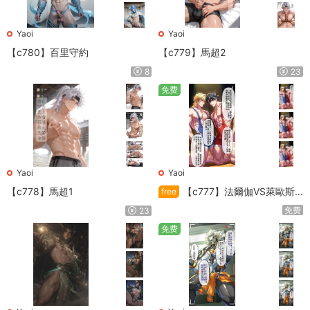
Yaoi
Yaoi
【c780】百里守約
【c779】馬超2
8
23
免费
Yaoi
Yaoi
【c778】馬超1
【c777】法爾伽VS萊歐斯
free
利
免费
23
免费