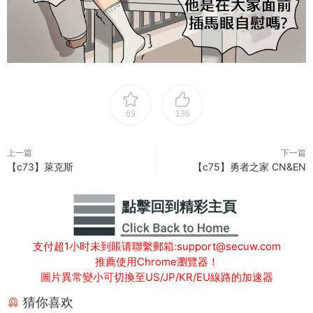
69
136
上一篇
下一篇
【c73】萊克斯
【c75】勇者之家 CN&EN
支付超1小时未到賬请聯繫郵箱:support@secuw.com
推薦使用Chrome瀏覽器！
圖片異常變小可切換至US/JP/KR/EU線路的加速器
猜你喜欢