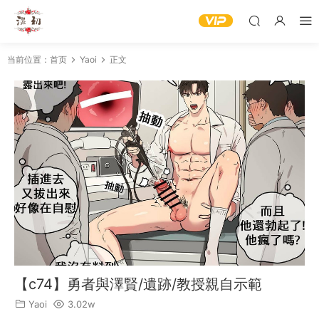
当前位置：
首页
Yaoi
正文
【c74】勇者與澤賢/遺跡/教授親自示範
Yaoi
3.02w