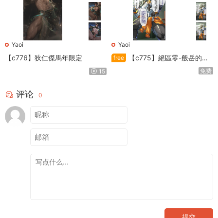
Yaoi
Yaoi
【c776】狄仁傑馬年限定
【c775】絕區零-般岳的訓
free
練教學
免费
15
评论
0
提交