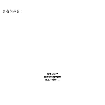
勇者與澤賢：