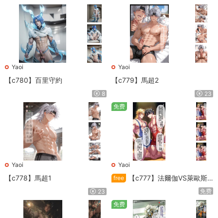
Yaoi
Yaoi
【c780】百里守約
【c779】馬超2
8
23
免费
Yaoi
Yaoi
【c778】馬超1
【c777】法爾伽VS萊歐斯
free
利
免费
23
免费