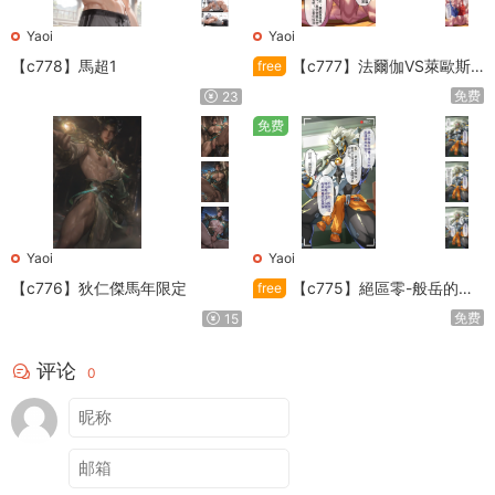
Yaoi
Yaoi
【c778】馬超1
【c777】法爾伽VS萊歐斯
free
利
免费
23
免费
Yaoi
Yaoi
【c776】狄仁傑馬年限定
【c775】絕區零-般岳的訓
free
練教學
免费
15
评论
0