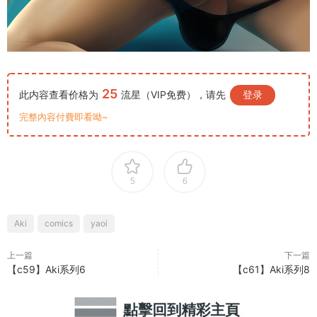
25
此内容查看价格为
流星（VIP免费），请先
登录
完整內容付費即看呦~
5
6
Aki
comics
yaoi
上一篇
下一篇
【c59】Aki系列6
【c61】Aki系列8