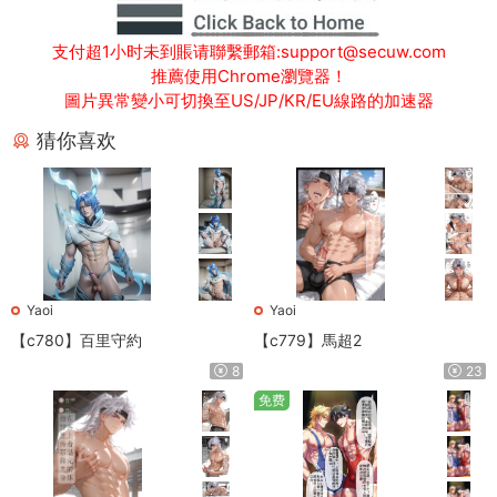
支付超1小时未到賬请聯繫郵箱:support@secuw.com
推薦使用Chrome瀏覽器！
圖片異常變小可切換至US/JP/KR/EU線路的加速器
猜你喜欢
Yaoi
Yaoi
【c780】百里守約
【c779】馬超2
8
23
免费